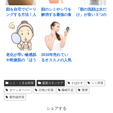
顔を自宅でピーリ
顔のシミやシワを
「朝の洗顔は水だ
ングする方法！人
解消する最強の食
け」が良い３つの
気の効果と注意点
材とは？
理由
とは？
老化が早い敏感肌
2016年売れてい
や乾燥肌の「ほう
るオススメの人気
れい線」や「小じ
ファンデーション
わ」のエイジング
特集！
ケア方法
シミ・くすみ対策
最新スキンケア
そばかす
シミ対策
ターンオーバー
日焼け対策
睡眠不足
禁煙
紫外線対策
シェアする