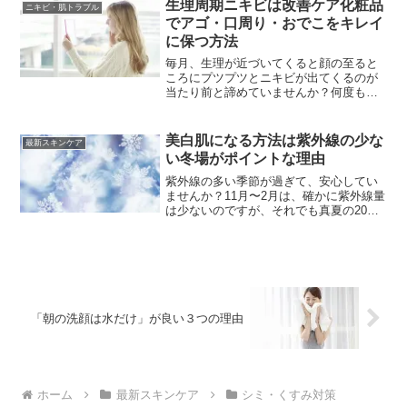
してくれるような、多機能なファンデー
生理周期ニキビは改善ケア化粧品
ニキビ・肌トラブル
ションが売れ筋の主流...
でアゴ・口周り・おでこをキレイ
に保つ方法
毎月、生理が近づいてくると顔の至ると
ころにプツプツとニキビが出てくるのが
当たり前と諦めていませんか？何度も繰
り返す生理周期ニキビは、同じ場所にで
きることが多く、放置しているとクレー
ター状になったり黒ずんだりしてしまい
美白肌になる方法は紫外線の少な
最新スキンケア
ます。そんな、手強い「大...
い冬場がポイントな理由
紫外線の多い季節が過ぎて、安心してい
ませんか？11月〜2月は、確かに紫外線量
は少ないのですが、それでも真夏の20%
の紫外線が降り注がれています。この4ヶ
月間のケアを怠ると、真夏の20%の紫外
線量だとしても、積み重なり蓄積して間
違いなく「シミ...
「朝の洗顔は水だけ」が良い３つの理由
ホーム
最新スキンケア
シミ・くすみ対策