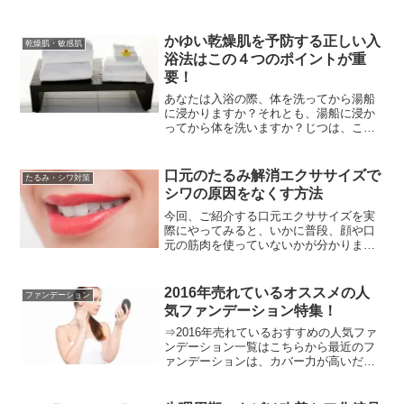
リ」と「うるおい」を実感できるという
のが【FANCLファンケル】の無添加アク
ティブコンディショニングEX。今回、
かゆい乾燥肌を予防する正しい入
乾燥肌・敏感肌
【FANCLファンケル...
浴法はこの４つのポイントが重
要！
あなたは入浴の際、体を洗ってから湯船
に浸かりますか？それとも、湯船に浸か
ってから体を洗いますか？じつは、この
入浴時の順番が、あなたのお肌の将来を
左右してしまうのです。。。「乾燥肌」
空気が乾燥する季節はとくに、お肌の乾
口元のたるみ解消エクササイズで
たるみ・シワ対策
燥が気になりますが、普段...
シワの原因をなくす方法
今回、ご紹介する口元エクササイズを実
際にやってみると、いかに普段、顔や口
元の筋肉を使っていないかが分かりま
す。次の日に、頬が筋肉痛になるほどな
んです！筋肉痛になるということは、確
実に頬や口元のたるみが引き締まるとい
2016年売れているオススメの人
ファンデーション
うことですよね♪是非、この...
気ファンデーション特集！
⇒2016年売れているおすすめの人気ファ
ンデーション一覧はこちらから最近のフ
ァンデーションは、カバー力が高いだけ
ではなく、みずみずしい潤いを与えてく
れたり、日常生活レベルの日焼けを防止