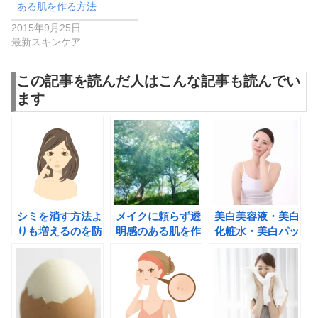
ある肌を作る方法
2015年9月25日
最新スキンケア
この記事を読んだ人はこんな記事も読んでい
ます
シミを消す方法よ
メイクに頼らず透
美白美容液・美白
りも増えるのを防
明感のある肌を作
化粧水・美白パッ
ぐ大切な紫外線の
る方法
クは根気よく使用
知識
する理由