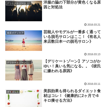
洋服の脇の下部分が黄色くなる原
デリケートゾーンケア
因と対処法
2016.03.21
芸能人やモデルが一番多く通って
最新ボディケア
いる脱毛サロンはここ！《有名人
来店数日本一の脱毛サロン》
2016.03.13
【デリケートゾーン】アソコがか
デリケートゾーンケア
ゆい！臭いも気になる。。《彼氏
に嫌われる原因》
2016.03.11
美肌効果も得られるダイエット食
ダイエット
材はコレ！《健康的に2ヶ月で-6
キロ痩せる方法》