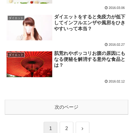
2016.03.06
ダイエットをすると免疫力が低下
ダイエット
してインフルエンザや風邪をひき
やすいって本当？
2016.02.27
肌荒れやポッコリお腹の原因にも
ダイエット
なる便秘を解消する意外な食品と
は？
2016.02.12
次のページ
次
1
2