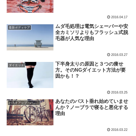
2016.04.17
ムダ毛処理は電気シェーバーや安
最新ボディケア
全カミソリよりもフラッシュ式脱
毛器が人気な理由
2016.03.27
下半身太りの原因と３つの痩せ
ダイエット
方。そのNGダイエット方法が要
因かも！？
2016.03.25
あなたのバスト垂れ始めていませ
バストアップ・バストトップ
んか？ノーブラで寝ると悪化する
理由
2016.03.22