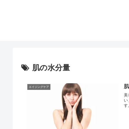
肌の水分量
エイジングケア
美
い
す