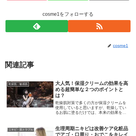
cosme1をフォローする
cosme1
関連記事
大人気！保湿クリームの効果を高
乾燥肌・敏感肌
める超簡単な２つのポイントと
は？
乾燥肌対策で多くの方が保湿クリームを
使用していると思いますが、乾燥してい
るお肌に塗るだけでは、本来の効果を無
駄にしてしまっているのです。保湿クリ
ームの効果を高めるには、ちょっとした
秘訣があるのをご存じですか？もうすで
生理周期ニキビは改善ケア化粧品
ニキビ・肌トラブル
に実践されている方もいる...
でアゴ・口周り・おでこをキレイ