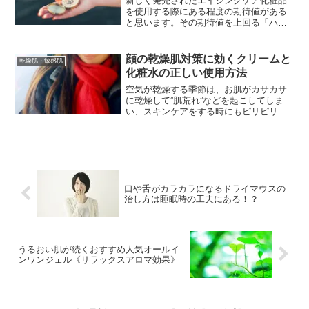
新しく発売されたエイジングケア化粧品
を使用する際にある程度の期待値がある
と思います。その期待値を上回る「ハ
リ」と「うるおい」を実感できるという
のが【FANCLファンケル】の無添加アク
ティブコンディショニングEX。今回、
顔の乾燥肌対策に効くクリームと
乾燥肌・敏感肌
【FANCLファンケル...
化粧水の正しい使用方法
空気が乾燥する季節は、お肌がカサカサ
に乾燥して”肌荒れ”などを起こしてしま
い、スキンケアをする時にもピリピリと
痛みを感じたりしてしまいますよ
ね。。。しかし、顔の乾燥肌対策として
お肌に潤いを与えようと、必要以上の化
粧水を使用しても意味がありま...
口や舌がカラカラになるドライマウスの
治し方は睡眠時の工夫にある！？
うるおい肌が続くおすすめ人気オールイ
ンワンジェル《リラックスアロマ効果》