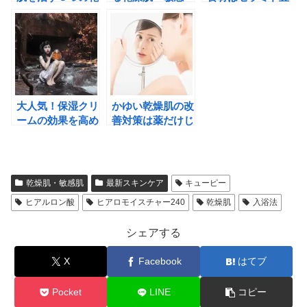
燥肌対策とは？
肌・皮膚トラブル
富な「こんにゃ
対策化粧品
く」。購入時の大
切なポイントと
は？
大人気！保湿クリ
かゆい乾燥肌の改
ームの効果を高め
善対策は薬だけじ
る超簡単な２つの
ゃない！治す方法
ポイントとは？
は食事にある！？
乾燥肌・敏感肌
最新スキンケア
キューピー
ヒアルロン酸
ヒアロモイスチャー240
乾燥肌
入浴法
シェアする
X
Facebook
はてブ
Pocket
LINE
コピー