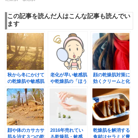
この記事を読んだ人はこんな記事も読んでい
ます
秋から冬にかけて
老化が早い敏感肌
顔の乾燥肌対策に
の乾燥肌や敏感肌
や乾燥肌の「ほう
効くクリームと化
に効果的なスキン
れい線」や「小じ
粧水の正しい使用
ケアで”プルプル
わ」のエイジング
方法
肌”を保つ方法
ケア方法
顔や体のカサカサ
2016年売れてい
乾燥肌を解消する
肌を治す３つの乾
る乾燥肌・敏感
食材はセラミド豊