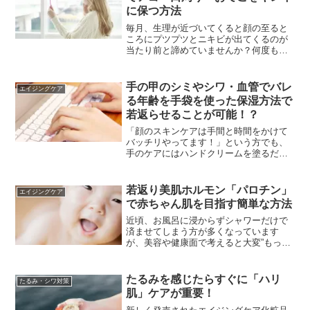
に保つ方法
毎月、生理が近づいてくると顔の至ると
ころにプツプツとニキビが出てくるのが
当たり前と諦めていませんか？何度も繰
り返す生理周期ニキビは、同じ場所にで
きることが多く、放置しているとクレー
ター状になったり黒ずんだりしてしまい
手の甲のシミやシワ・血管でバレ
エイジングケア
ます。そんな、手強い「大...
る年齢を手袋を使った保湿方法で
若返らせることが可能！？
「顔のスキンケアは手間と時間をかけて
バッチリやってます！」という方でも、
手のケアにはハンドクリームを塗るだ
け。。。と、軽めのケアの女性が多いも
のです。でも、じつは顔以上に見られて
いるのが手の甲なんです。他人の顔は目
若返り美肌ホルモン「パロチン」
エイジングケア
が合ってしまうから、凝視す...
で赤ちゃん肌を目指す簡単な方法
近頃、お風呂に浸からずシャワーだけで
済ませてしまう方が多くなっています
が、美容や健康面で考えると大変”もった
いない”のです。お風呂に浸かると、血流
がスムーズになり、肩こりなどの改善に
なるばかりか、免疫力まで高めてくれま
たるみを感じたらすぐに「ハリ
たるみ・シワ対策
す。さらに、女性の多く...
肌」ケアが重要！