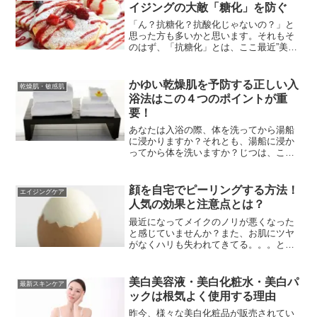
メイクを開始。。。正直、...
イジングの大敵「糖化」を防ぐ
「ん？抗糖化？抗酸化じゃないの？」と
思った方も多いかと思います。それもそ
のはず、「抗糖化」とは、ここ最近”美容
業界”や海外セレブに注目され始めている
アンチエイジングのキーワードなんで
す。老化現象を引き起こす原因となる
かゆい乾燥肌を予防する正しい入
乾燥肌・敏感肌
「糖化」は、1度症状が出...
浴法はこの４つのポイントが重
要！
あなたは入浴の際、体を洗ってから湯船
に浸かりますか？それとも、湯船に浸か
ってから体を洗いますか？じつは、この
入浴時の順番が、あなたのお肌の将来を
左右してしまうのです。。。「乾燥肌」
空気が乾燥する季節はとくに、お肌の乾
顔を自宅でピーリングする方法！
エイジングケア
燥が気になりますが、普段...
人気の効果と注意点とは？
最近になってメイクのノリが悪くなった
と感じていませんか？また、お肌にツヤ
がなくハリも失われてきてる。。。と、
悩んでいませんか？もしかするとそれ
は、古い角質が溜まっていることが原因
かもしれません。古い角質を取り除くに
美白美容液・美白化粧水・美白パ
最新スキンケア
は「ピーリング」がとても効...
ックは根気よく使用する理由
昨今、様々な美白化粧品が販売されてい