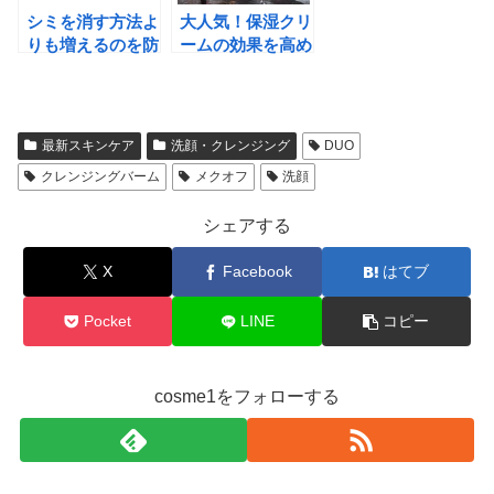
シミを消す方法よ
大人気！保湿クリ
りも増えるのを防
ームの効果を高め
ぐ大切な紫外線の
る超簡単な２つの
知識
ポイントとは？
最新スキンケア
洗顔・クレンジング
DUO
クレンジングバーム
メクオフ
洗顔
シェアする
X
Facebook
はてブ
Pocket
LINE
コピー
cosme1をフォローする