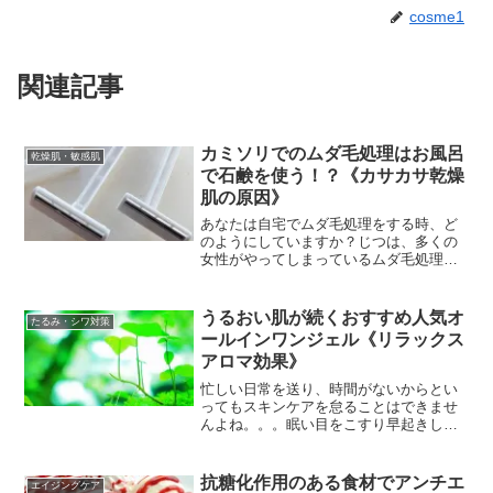
cosme1
関連記事
カミソリでのムダ毛処理はお風呂
乾燥肌・敏感肌
で石鹸を使う！？《カサカサ乾燥
肌の原因》
あなたは自宅でムダ毛処理をする時、ど
のようにしていますか？じつは、多くの
女性がやってしまっているムダ毛処理の
方法には間違いがあります。あなたは、
正しいムダ毛処理方法を実践しています
か？正しい処理方法を実践していない
うるおい肌が続くおすすめ人気オ
たるみ・シワ対策
と、お肌や毛穴にダメージを...
ールインワンジェル《リラックス
アロマ効果》
忙しい日常を送り、時間がないからとい
ってもスキンケアを怠ることはできませ
んよね。。。眠い目をこすり早起きして
メイクする時間を作っていますが、朝か
ら「化粧水」「乳液」「美容液」「クリ
ーム」「化粧下地」などでケアしてから
抗糖化作用のある食材でアンチエ
エイジングケア