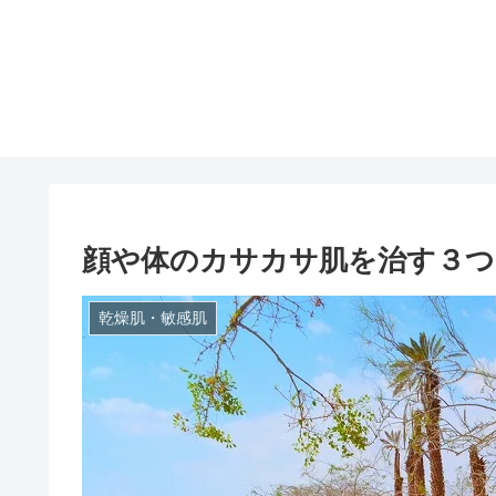
顔や体のカサカサ肌を治す３つ
乾燥肌・敏感肌