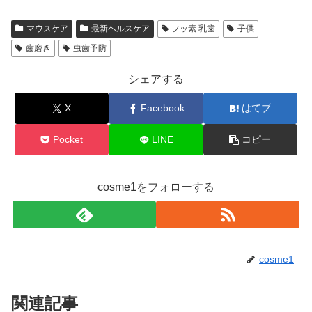
マウスケア
最新ヘルスケア
フッ素.乳歯
子供
歯磨き
虫歯予防
シェアする
X
Facebook
はてブ
Pocket
LINE
コピー
cosme1をフォローする
cosme1
関連記事