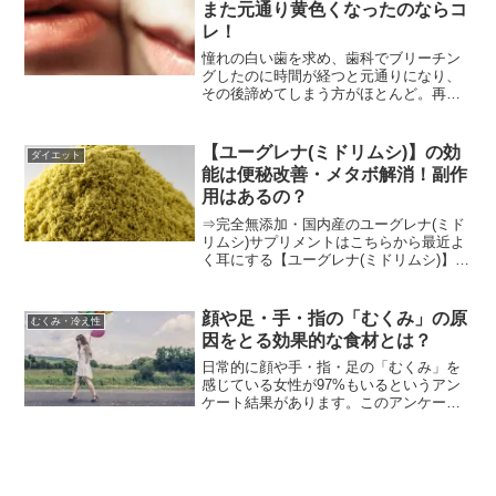
また元通り黄色くなったのならコ
レ！
憧れの白い歯を求め、歯科でブリーチン
グしたのに時間が経つと元通りになり、
その後諦めてしまう方がほとんど。再
度、ブリーチングやホワイトニングをし
ようと考えても「時間やお金が掛かるか
ら。。。」と放置してしまいがち。。。
【ユーグレナ(ミドリムシ)】の効
ダイエット
そんな、黄色い歯の悩みには...
能は便秘改善・メタボ解消！副作
用はあるの？
⇒完全無添加・国内産のユーグレナ(ミド
リムシ)サプリメントはこちらから最近よ
く耳にする【ユーグレナ(ミドリムシ)】で
すが、いったいどのようなものなのでし
ょうか？今回は、今とても話題になって
いるユーグレナ(ミドリムシ)についての疑
顔や足・手・指の「むくみ」の原
むくみ・冷え性
問を紐解いて...
因をとる効果的な食材とは？
日常的に顔や手・指・足の「むくみ」を
感じている女性が97%もいるというアン
ケート結果があります。このアンケート
結果からも「むくみ」を感じていない女
性はいないと言っても過言ではありませ
ん。しかし、ほとんどの女性が我慢し
て”放置”しているのが現...