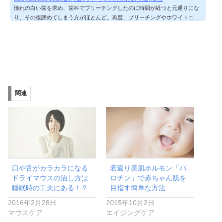
憧れの白い歯を求め、歯科でブリーチングしたのに時間が経つと元通りにな
り、その後諦めてしまう方がほとんど。再度、ブリーチングやホワイトニン
グをしようと考えても「時間やお金が掛かるから。。。」と放置してしまい
がち。。。そんな、黄色い歯の悩みには、全米ホームホワイトニングで売上
No.1を獲得した【フォエバー・ホワイトニング】がピッタリ♪ 満足度99.2%
全米審美歯科協会に認定されている【フォエバー・ホワイトニング】は、商
品満足度99.2%を誇る信頼度の高いホームホワイトニングです。今なら、毎
月500名限定ですが...
関連
口や舌がカラカラになる
若返り美肌ホルモン「パ
ドライマウスの治し方は
ロチン」で赤ちゃん肌を
睡眠時の工夫にある！？
目指す簡単な方法
2016年2月28日
2015年10月2日
マウスケア
エイジングケア