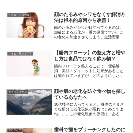
顔のたるみやシワをなくす解消方
たるみ・シワ対策
法は根本的原因から改善！
顔のたるみやシワが目立ってくるのは、
加齢による老化が一番の原因ですが。こ
の老化を加速させてしまう、生活習慣が
あります。その生活習慣とは「食生活」
なんです。今回は、知らずに食べている
と「老化を早めてしまう食品」について
【腸内フローラ】の整え方と増や
ニキビ・肌トラブル
考えていきたいと思います...
し方は食品ではなく飲み物？
腸内フローラを整えることで、便秘解
消・美肌・ダイエットに効果があること
は知られていますが、どのようにしたら
腸内フローラを増やして整えることがで
きるのでしょうか？成人女性の約7割が悩
んでいるといわれる便秘は、「がん」
顔や肌の老化を防ぐ食べ物を探し
エイジングケア
「うつ病」「心筋梗塞」など...
ているあなたへ
30代後半に入ってくると、身体のさまざ
まな部分に老化現象が現れはじめますよ
ね。。。この老化現象の原因は、ある要
素の数値が40代になると、20代の半分に
なってしまうからなんです。その数値が
下がってしまうと、老化の原因となって
歯科で歯をブリーチングしたのに
マウスケア
しまう重要な要素と...