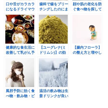
口や舌がカラカラ
歯科で歯をブリー
顔や肌の老化を防
になるドライマウ
チングしたのにま
ぐ食べ物を探して
スの治し方は睡眠
た元通り黄色くな
いるあなたへ
時の工夫にあ
ったのならコレ！
る！？
健康的な食生活に
【ユーグレナ(ミ
【腸内フローラ】
改善して乳がん予
ドリムシ)】の効
の整え方と増やし
防！老化を防ぐ食
能は便秘改善・メ
方は食品ではなく
べ物とは？
タボ解消！副作用
飲み物？
はあるの？
風邪予防に効く食
温活の飲み物は生
べ物・飲み物・ビ
姜ドリンクが良い
タミン・アロマは
理由
これ！